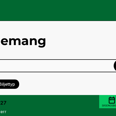
enemang
Biljettyp
/27
SÄSONGSBI
err