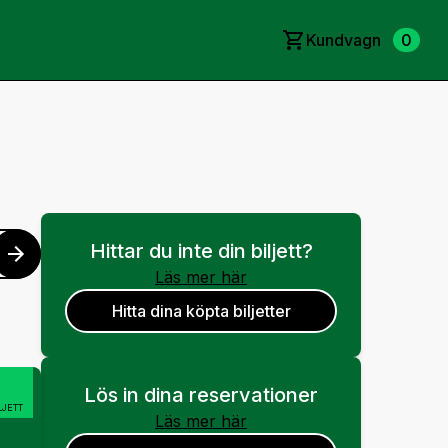
Kundvagn
0
Hittar du inte din biljett?
Läs mer här
Hitta dina köpta biljetter
Lös in dina reservationer
LJETT
Läs mer här