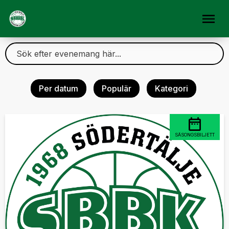
Per datum
Populär
Kategori
SÄSONGSBILJETT